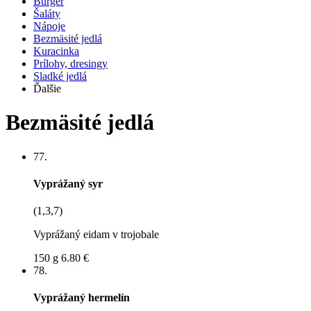
Burger
Šaláty
Nápoje
Bezmäsité jedlá
Kuracinka
Prílohy, dresingy
Sladké jedlá
Ďalšie
Bezmäsité jedlá
77.
Vyprážaný syr
(1,3,7)
Vyprážaný eidam v trojobale
150 g
6.80 €
78.
Vyprážaný hermelín