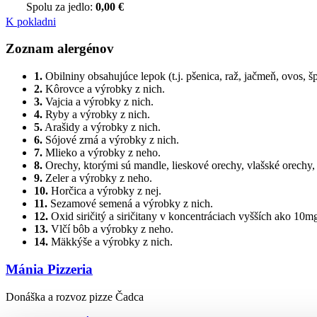
Spolu za jedlo:
0,00 €
K pokladni
Zoznam alergénov
1.
Obilniny obsahujúce lepok (t.j. pšenica, raž, jačmeň, ovos, š
2.
Kôrovce a výrobky z nich.
3.
Vajcia a výrobky z nich.
4.
Ryby a výrobky z nich.
5.
Arašidy a výrobky z nich.
6.
Sójové zrná a výrobky z nich.
7.
Mlieko a výrobky z neho.
8.
Orechy, ktorými sú mandle, lieskové orechy, vlašské orechy,
9.
Zeler a výrobky z neho.
10.
Horčica a výrobky z nej.
11.
Sezamové semená a výrobky z nich.
12.
Oxid siričitý a siričitany v koncentráciach vyšších ako 10
13.
Vlčí bôb a výrobky z neho.
14.
Mäkkýše a výrobky z nich.
Mánia Pizzeria
Donáška a rozvoz pizze Čadca