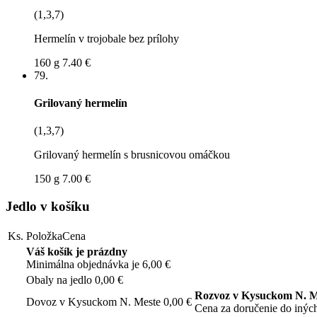
(1,3,7)
Hermelín v trojobale bez prílohy
160 g
7.40 €
79.
Grilovaný hermelín
(1,3,7)
Grilovaný hermelín s brusnicovou omáčkou
150 g
7.00 €
Jedlo v košíku
Ks.
Položka
Cena
Váš košík je prázdny
Minimálna objednávka je 6,00 €
Obaly na jedlo
0,00 €
Rozvoz v Kysuckom N. M
Dovoz v Kysuckom N. Meste
0,00 €
Cena za doručenie do iných