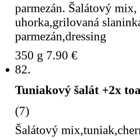
parmezán. Šalátový mix, 
uhorka,grilovaná slanink
parmezán,dressing
350 g
7.90 €
82.
Tuniakový šalát +2x toa
(7)
Šalátový mix,tuniak,cherr