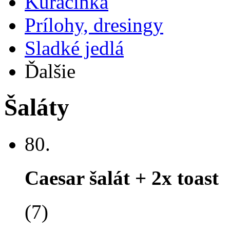
Kuracinka
Prílohy, dresingy
Sladké jedlá
Ďalšie
Šaláty
80.
Caesar šalát + 2x toast
(7)