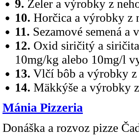
9.
Zeler a výrobky z neho
10.
Horčica a výrobky z n
11.
Sezamové semená a v
12.
Oxid siričitý a siriči
10mg/kg alebo 10mg/l v
13.
Vlčí bôb a výrobky z
14.
Mäkkýše a výrobky z
Mánia Pizzeria
Donáška a rozvoz pizze Ča