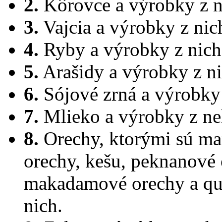
2.
Kôrovce a výrobky z n
3.
Vajcia a výrobky z nic
4.
Ryby a výrobky z nich
5.
Arašidy a výrobky z ni
6.
Sójové zrná a výrobky 
7.
Mlieko a výrobky z ne
8.
Orechy, ktorými sú man
orechy, kešu, peknanové o
makadamové orechy a qu
nich.